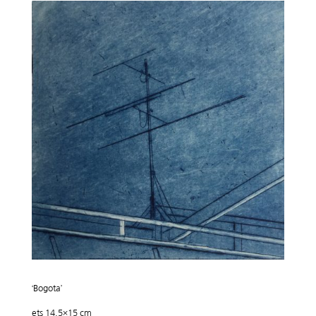
‘Bogota’
ets 14,5×15 cm