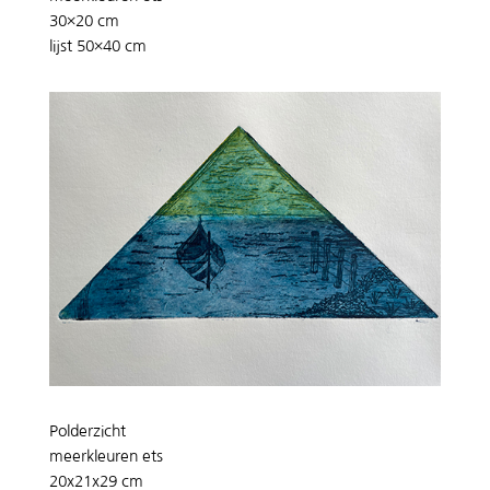
30×20 cm
lijst 50×40 cm
Polderzicht
meerkleuren ets
20x21x29 cm