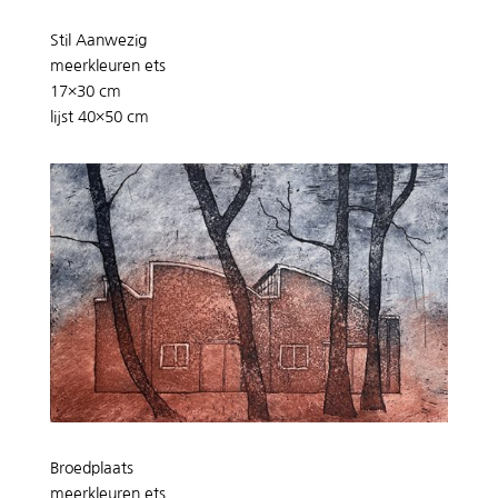
Stil Aanwezig
meerkleuren ets
17×30 cm
lijst 40×50 cm
Broedplaats
meerkleuren ets